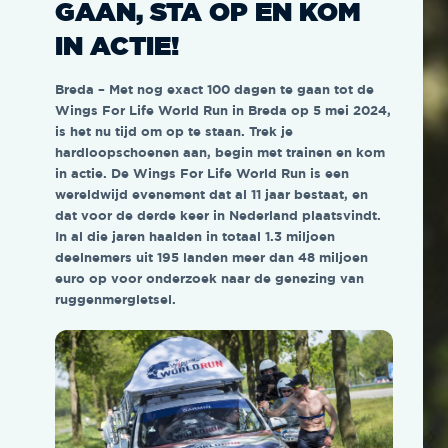
GAAN, STA OP EN KOM
IN ACTIE!
Breda – Met nog exact 100 dagen te gaan tot de
Wings For Life World Run in Breda op 5 mei 2024,
is het nu tijd om op te staan. Trek je
hardloopschoenen aan, begin met trainen en kom
in actie. De Wings For Life World Run is een
wereldwijd evenement dat al 11 jaar bestaat, en
dat voor de derde keer in Nederland plaatsvindt.
In al die jaren haalden in totaal 1.3 miljoen
deelnemers uit 195 landen meer dan 48 miljoen
euro op voor onderzoek naar de genezing van
ruggenmergletsel.